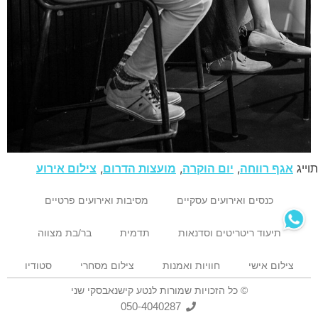
תוייג
אגף רווחה
,
יום הוקרה
,
מועצות הדרום
,
צילום אירוע
כנסים ואירועים עסקיים
מסיבות ואירועים פרטיים
תיעוד ריטריטים וסדנאות
תדמית
בר/בת מצווה
צילום אישי
חוויות ואמנות
צילום מסחרי
סטודיו
© כל הזכויות שמורות לנטע קישנאבסקי שני
050-4040287